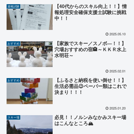
【40代からのスキル向上！！】情
資格試験
報処理安全確保支援士試験に挑戦
中！！
2025.05.10
【家族でスキー／スノボ―！！】
おすすめ
穴場おすすめの宿🏨～ＫＫＲ水上
水明荘～
2025.02.01
【ふるさと納税を使い倒せ！！】
おすすめ
生活必需品😉ペーパー類はこれで
決まり！！！
2025.01.20
必見！！ノルンみなかみスキー場
スキー場
はこんなところ🏔