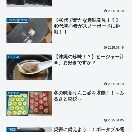
2025.01.19
【40代で新たな趣味発見！？】
Uncategorized
40代初心者がスノーボードに挑
戦！！
2025.01.18
【沖縄の珍味！？】ヒージャー汁
おすすめ
🐐、お好きですか？
2025.01.13
冬の味覚りんご🍎を堪能！！～ふ
おすすめ
るさと納税～
2025.01.05
災害に備えよう！！ポータブル電
IT機器