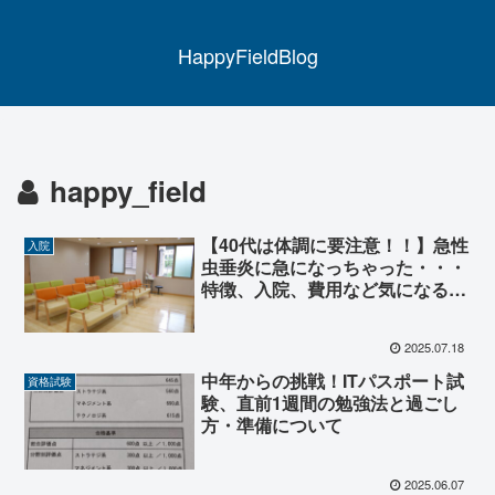
HappyFieldBlog
happy_field
【40代は体調に要注意！！】急性
入院
虫垂炎に急になっちゃった・・・
特徴、入院、費用など気になるこ
とについて解説！！
2025.07.18
中年からの挑戦！ITパスポート試
資格試験
験、直前1週間の勉強法と過ごし
方・準備について
2025.06.07