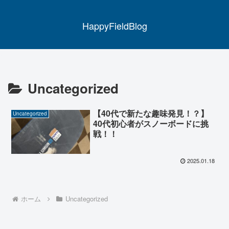
HappyFieldBlog
Uncategorized
【40代で新たな趣味発見！？】
Uncategorized
40代初心者がスノーボードに挑
戦！！
2025.01.18
ホーム
Uncategorized