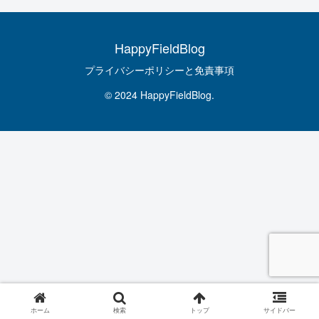
HappyFieldBlog
プライバシーポリシーと免責事項
© 2024 HappyFieldBlog.
ホーム
検索
トップ
サイドバー