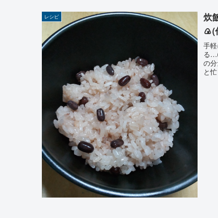
炊
レシピ
🍙
手軽
る…
の分
と忙