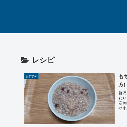
レシピ
も
おすすめ
方)
贅沢
わり
変美
や小