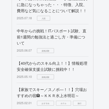
に急になっちゃった・・・特徴、入院、
費用など気になることについて解説！！
2025.07.18
入院
中年からの挑戦！ITパスポート試験、直
前1週間の勉強法と過ごし方・準備につ
いて
2025.06.07
資格試験
【40代からのスキル向上！！】情報処理
安全確保支援士試験に挑戦中！！
2025.05.10
資格試験
【家族でスキー／スノボ―！！】穴場お
すすめの宿🏨～ＫＫＲ水上水明荘～
2025.02.01
おすすめ
ホテル
旅行