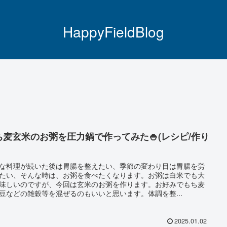
HappyFieldBlog
ち麦玄米のお粥を圧力鍋で作ってみた🍚(レシピ/作り
な料理が続いた後は胃腸を整えたい、季節の変わり目は胃腸を労
たい、そんな時は、お粥を食べたくなります。お粥は白米でも大
味しいのですが、今回は玄米のお粥を作ります。お好みでもち麦
豆などの雑穀等を混ぜるのもいいと思います。体調を整...
2025.01.02