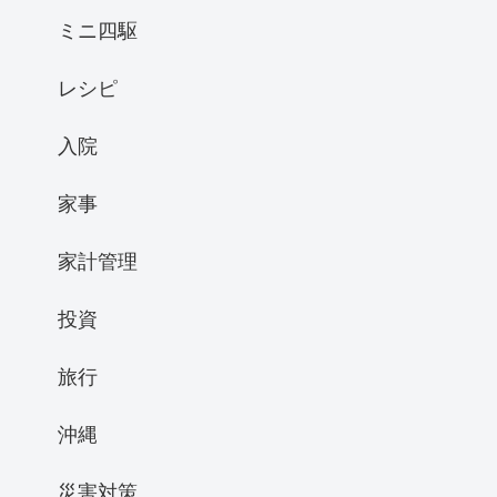
ミニ四駆
レシピ
入院
家事
家計管理
投資
旅行
沖縄
災害対策