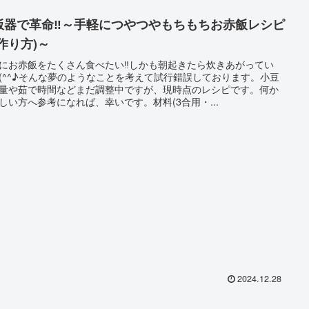
飯器で革命‼～手軽につやつやもちもちお赤飯レシピ
(作り方)～
にお赤飯をたくさん食べたい‼しかも朝起きたら炊きあがってい
(^^♪そんな夢のようなことを考えて試行錯誤しております。小豆
量や茹で時間などまだ調整中ですが、現時点のレシピです。何か
しい方へ参考になれば、幸いです。材料(3合用・...
2024.12.28