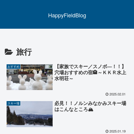
HappyFieldBlog
旅行
【家族でスキー／スノボ―！！】
おすすめ
穴場おすすめの宿🏨～ＫＫＲ水上
水明荘～
2025.02.01
必見！！ノルンみなかみスキー場
スキー場
はこんなところ🏔
2025.01.19