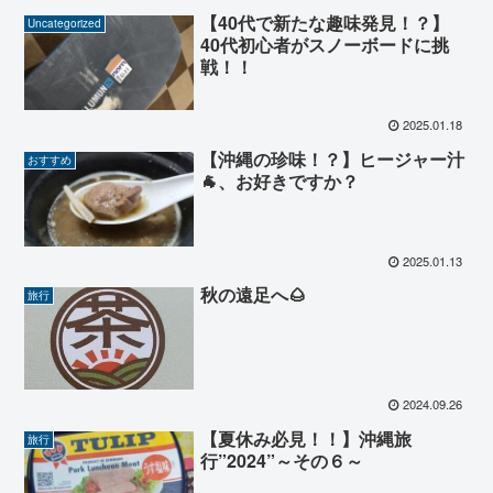
【40代で新たな趣味発見！？】
Uncategorized
40代初心者がスノーボードに挑
戦！！
2025.01.18
【沖縄の珍味！？】ヒージャー汁
おすすめ
🐐、お好きですか？
2025.01.13
秋の遠足へ🌰
旅行
2024.09.26
【夏休み必見！！】沖縄旅
旅行
行”2024”～その６～