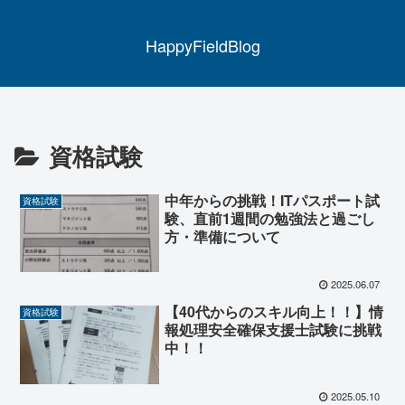
HappyFieldBlog
資格試験
中年からの挑戦！ITパスポート試
資格試験
験、直前1週間の勉強法と過ごし
方・準備について
2025.06.07
【40代からのスキル向上！！】情
資格試験
報処理安全確保支援士試験に挑戦
中！！
2025.05.10