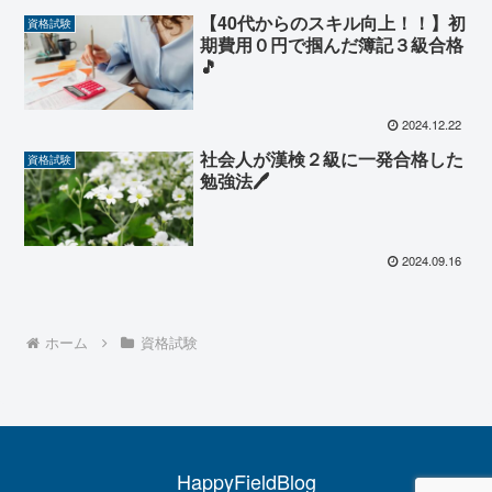
【40代からのスキル向上！！】初
資格試験
期費用０円で掴んだ簿記３級合格
🎵
2024.12.22
社会人が漢検２級に一発合格した
資格試験
勉強法🖊
2024.09.16
ホーム
資格試験
HappyFieldBlog