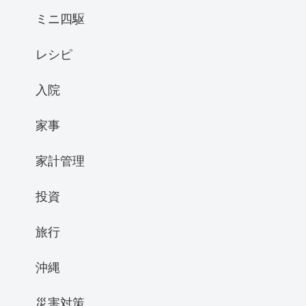
ミニ四駆
レシピ
入院
家事
家計管理
投資
旅行
沖縄
災害対策