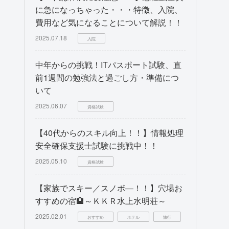
に急になっちゃった・・・特徴、入院、
費用など気になることについて解説！！
2025.07.18
入院
中年からの挑戦！ITパスポート試験、直
前1週間の勉強法と過ごし方・準備につ
いて
2025.06.07
資格試験
【40代からのスキル向上！！】情報処理
安全確保支援士試験に挑戦中！！
2025.05.10
資格試験
【家族でスキー／スノボ―！！】穴場お
すすめの宿🏨～ＫＫＲ水上水明荘～
2025.02.01
おすすめ
ホテル
旅行