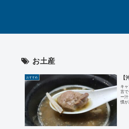
お土産
【
おすすめ
キャ
言で
ー汁
慣が