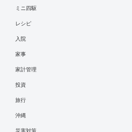
ミニ四駆
レシピ
入院
家事
家計管理
投資
旅行
沖縄
災害対策