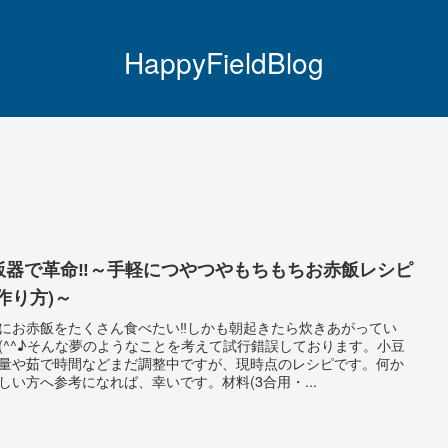
HappyFieldBlog
飯器で革命‼～手軽につやつやもちもちお赤飯レシピ
(作り方)～
にお赤飯をたくさん食べたい‼しかも朝起きたら炊きあがってい
(^^♪そんな夢のようなことを考えて試行錯誤しております。小豆
量や茹で時間などまだ調整中ですが、現時点のレシピです。何か
しい方へ参考になれば、幸いです。材料(3合用・...