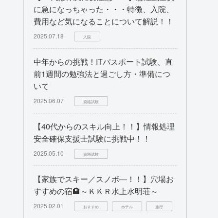
に急になっちゃった・・・特徴、入院、
費用など気になることについて解説！！
2025.07.18
入院
中年からの挑戦！ITパスポート試験、直
前1週間の勉強法と過ごし方・準備につ
いて
2025.06.07
資格試験
【40代からのスキル向上！！】情報処理
安全確保支援士試験に挑戦中！！
2025.05.10
資格試験
【家族でスキー／スノボ―！！】穴場お
すすめの宿🏨～ＫＫＲ水上水明荘～
2025.02.01
おすすめ
ホテル
旅行