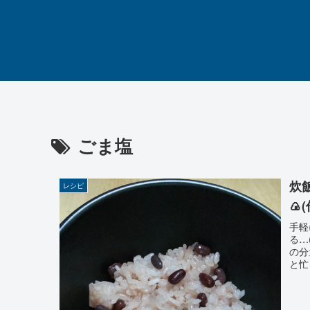
ごま塩
炊
レシピ
🍙
手軽
る…
の分
と忙