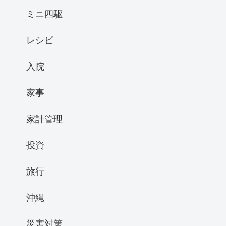
ミニ四駆
レシピ
入院
家事
家計管理
投資
旅行
沖縄
災害対策