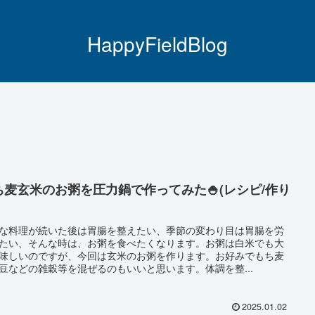
HappyFieldBlog
ち麦玄米のお粥を圧力鍋で作ってみた🍚(レシピ/作り
な料理が続いた後は胃腸を整えたい、季節の変わり目は胃腸を労
たい、そんな時は、お粥を食べたくなります。お粥は白米でも大
味しいのですが、今回は玄米のお粥を作ります。お好みでもち麦
豆などの雑穀等を混ぜるのもいいと思います。体調を整...
2025.01.02