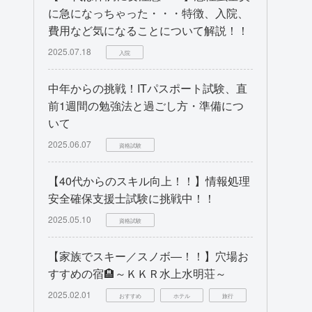
に急になっちゃった・・・特徴、入院、
費用など気になることについて解説！！
2025.07.18
入院
中年からの挑戦！ITパスポート試験、直
前1週間の勉強法と過ごし方・準備につ
いて
2025.06.07
資格試験
【40代からのスキル向上！！】情報処理
安全確保支援士試験に挑戦中！！
2025.05.10
資格試験
【家族でスキー／スノボ―！！】穴場お
すすめの宿🏨～ＫＫＲ水上水明荘～
2025.02.01
おすすめ
ホテル
旅行