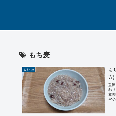
もち麦
も
おすすめ
方)
贅沢
わり
変美
や小