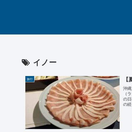
イノー
【
旅行
沖縄
（ラ
の日
の続