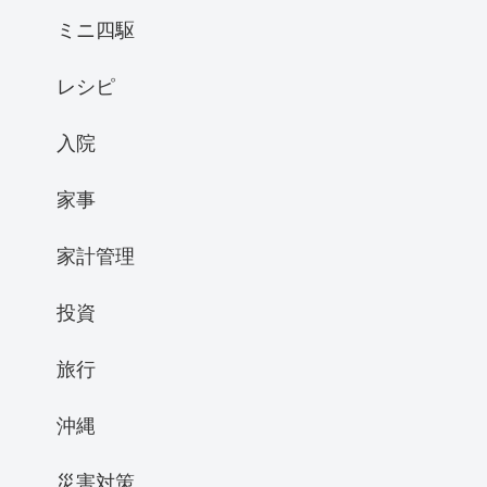
ミニ四駆
レシピ
入院
家事
家計管理
投資
旅行
沖縄
災害対策