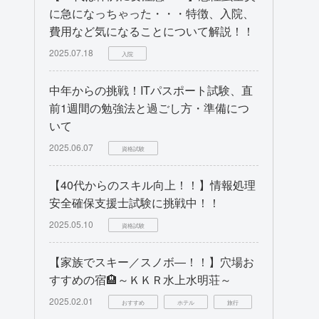
に急になっちゃった・・・特徴、入院、
費用など気になることについて解説！！
2025.07.18
入院
中年からの挑戦！ITパスポート試験、直
前1週間の勉強法と過ごし方・準備につ
いて
2025.06.07
資格試験
【40代からのスキル向上！！】情報処理
安全確保支援士試験に挑戦中！！
2025.05.10
資格試験
【家族でスキー／スノボ―！！】穴場お
すすめの宿🏨～ＫＫＲ水上水明荘～
2025.02.01
おすすめ
ホテル
旅行