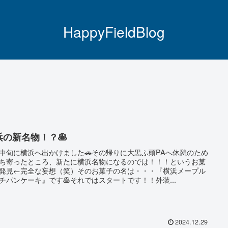
HappyFieldBlog
浜の新名物！？🥞
中旬に横浜へ出かけました🚗その帰りに大黒ふ頭PAへ休憩のため
ち寄ったところ、新たに横浜名物になるのでは！！！というお菓
発見←完全な妄想（笑）そのお菓子の名は・・・『横浜メープル
チパンケーキ』です🥞それではスタートです！！外装...
2024.12.29