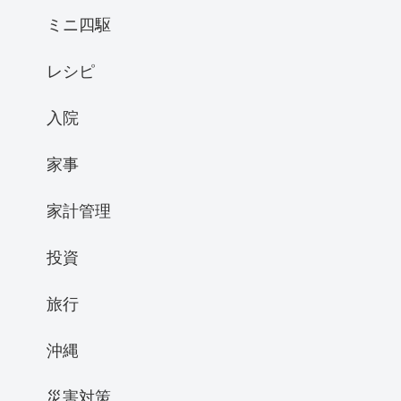
ミニ四駆
レシピ
入院
家事
家計管理
投資
旅行
沖縄
災害対策