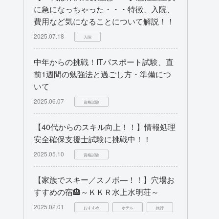
に急になっちゃった・・・特徴、入院、
費用など気になることについて解説！！
2025.07.18
入院
中年からの挑戦！ITパスポート試験、直
前1週間の勉強法と過ごし方・準備につ
いて
2025.06.07
資格試験
【40代からのスキル向上！！】情報処理
安全確保支援士試験に挑戦中！！
2025.05.10
資格試験
【家族でスキー／スノボ―！！】穴場お
すすめの宿🏨～ＫＫＲ水上水明荘～
2025.02.01
おすすめ
ホテル
旅行