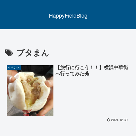
HappyFieldBlog
ブタまん
【旅行に行こう！！】横浜中華街
イベント
へ行ってみた🐲
2024.12.30