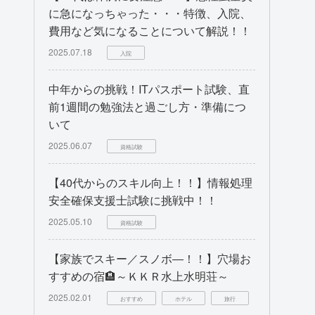
に急になっちゃった・・・特徴、入院、
費用など気になることについて解説！！
2025.07.18
入院
中年からの挑戦！ITパスポート試験、直
前1週間の勉強法と過ごし方・準備につ
いて
2025.06.07
資格試験
【40代からのスキル向上！！】情報処理
安全確保支援士試験に挑戦中！！
2025.05.10
資格試験
【家族でスキー／スノボ―！！】穴場お
すすめの宿🏨～ＫＫＲ水上水明荘～
2025.02.01
おすすめ
ホテル
旅行