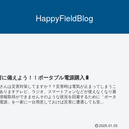
HappyFieldBlog
害に備えよう！！ポータブル電源購入🔋
さんは災害対策してますか？？災害時は電気が止まってしまうこ
ありますテレビ、ラジオ、スマートフォンなどが使えなくなり最
情報取得ができませんそのような状況を回避するために「ポータ
電源」を一家に一台用意しておけば災害に遭遇しても安...
2025.01.03