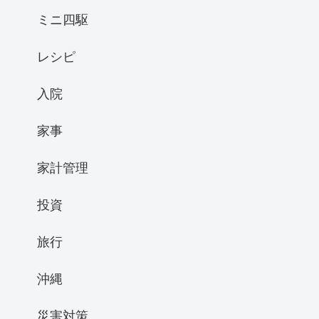
ミニ四駆
レシピ
入院
家事
家計管理
投資
旅行
沖縄
災害対策