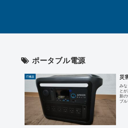
ポータブル電源
災
IT機器
みな
とが
新の
ブル