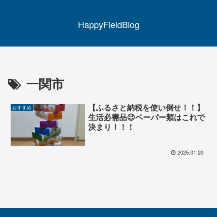
HappyFieldBlog
一関市
【ふるさと納税を使い倒せ！！】
おすすめ
生活必需品😉ペーパー類はこれで
決まり！！！
2025.01.20