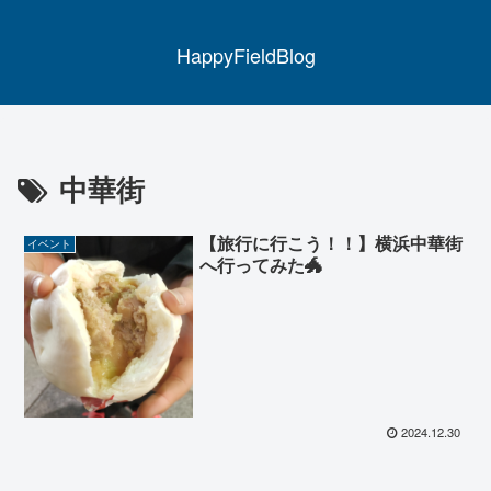
HappyFieldBlog
中華街
【旅行に行こう！！】横浜中華街
イベント
へ行ってみた🐲
2024.12.30