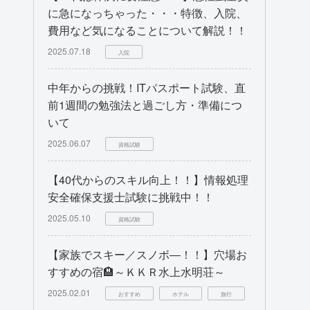
に急になっちゃった・・・特徴、入院、
費用など気になることについて解説！！
2025.07.18
入院
中年からの挑戦！ITパスポート試験、直
前1週間の勉強法と過ごし方・準備につ
いて
2025.06.07
資格試験
【40代からのスキル向上！！】情報処理
安全確保支援士試験に挑戦中！！
2025.05.10
資格試験
【家族でスキー／スノボ―！！】穴場お
すすめの宿🏨～ＫＫＲ水上水明荘～
2025.02.01
おすすめ
ホテル
旅行