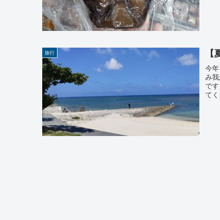
【
旅行
今年
み我
です
てく