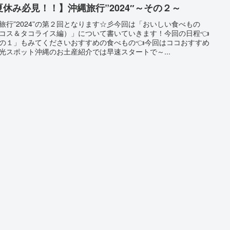
夏休み必見！！】沖縄旅行”2024″～その２～
旅行”2024”の第２回となります☆彡今回は「おいしい食べもの
コス＆タコライス編）」について書いていきます！今回の日程👈
の１」もみてくださいおすすめの食べもの👈今回はココおすすめ
光スポット沖縄のお土産紹介では早速スタートで～...