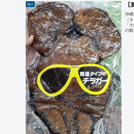
【
旅行
沖縄
（タ
「そ
の観