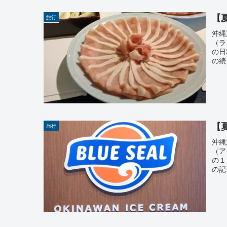
【
旅行
沖縄
（ラ
の日
の続
【
旅行
沖縄
（ア
の１
の記