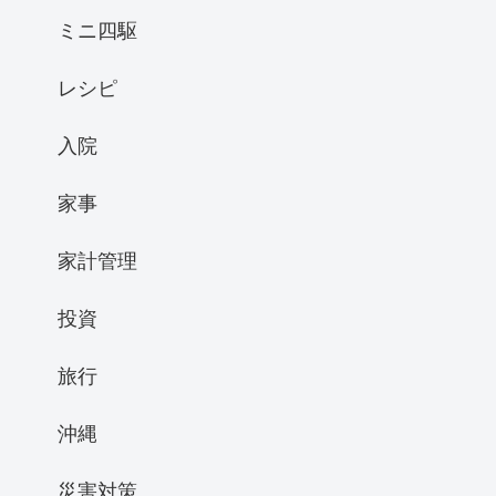
ミニ四駆
レシピ
入院
家事
家計管理
投資
旅行
沖縄
災害対策