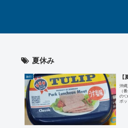
夏休み
【
旅行
沖縄
（番
の
ポッ