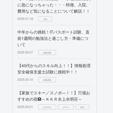
に急になっちゃった・・・特徴、入院、
費用など気になることについて解説！！
2025.07.18
入院
中年からの挑戦！ITパスポート試験、直
前1週間の勉強法と過ごし方・準備につ
いて
2025.06.07
資格試験
【40代からのスキル向上！！】情報処理
安全確保支援士試験に挑戦中！！
2025.05.10
資格試験
【家族でスキー／スノボ―！！】穴場お
すすめの宿🏨～ＫＫＲ水上水明荘～
2025.02.01
おすすめ
ホテル
旅行