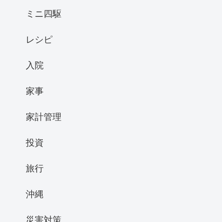
ミニ四駆
レシピ
入院
家事
家計管理
投資
旅行
沖縄
災害対策