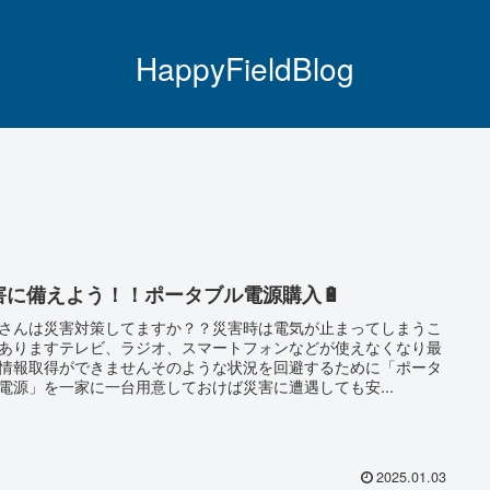
HappyFieldBlog
害に備えよう！！ポータブル電源購入🔋
さんは災害対策してますか？？災害時は電気が止まってしまうこ
ありますテレビ、ラジオ、スマートフォンなどが使えなくなり最
情報取得ができませんそのような状況を回避するために「ポータ
電源」を一家に一台用意しておけば災害に遭遇しても安...
2025.01.03