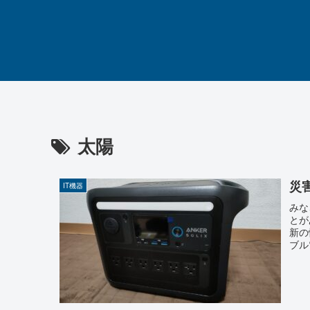
太陽
災
IT機器
みな
とが
新の
ブル