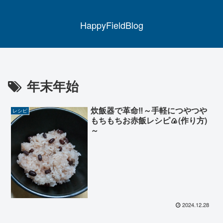
HappyFieldBlog
年末年始
炊飯器で革命‼～手軽につやつや
レシピ
もちもちお赤飯レシピ🍙(作り方)
～
2024.12.28