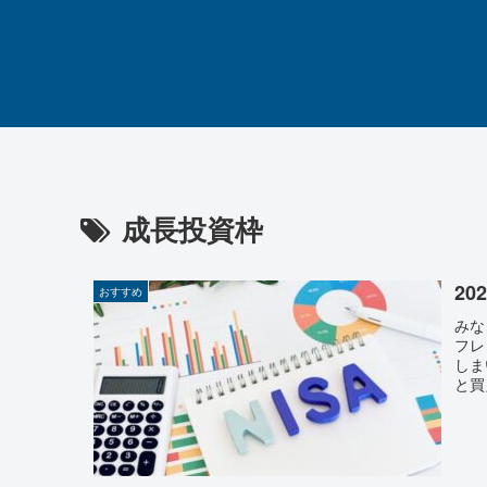
成長投資枠
2
おすすめ
みな
フレ
しま
と買