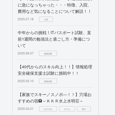
に急になっちゃった・・・特徴、入院、
費用など気になることについて解説！！
2025.07.18
入院
中年からの挑戦！ITパスポート試験、直
前1週間の勉強法と過ごし方・準備につ
いて
2025.06.07
資格試験
【40代からのスキル向上！！】情報処理
安全確保支援士試験に挑戦中！！
2025.05.10
資格試験
【家族でスキー／スノボ―！！】穴場お
すすめの宿🏨～ＫＫＲ水上水明荘～
2025.02.01
おすすめ
ホテル
旅行