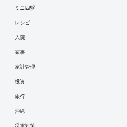
ミニ四駆
レシピ
入院
家事
家計管理
投資
旅行
沖縄
災害対策