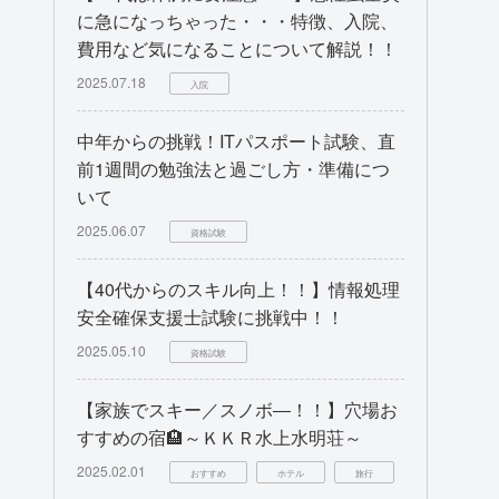
に急になっちゃった・・・特徴、入院、
費用など気になることについて解説！！
2025.07.18
入院
中年からの挑戦！ITパスポート試験、直
前1週間の勉強法と過ごし方・準備につ
いて
2025.06.07
資格試験
【40代からのスキル向上！！】情報処理
安全確保支援士試験に挑戦中！！
2025.05.10
資格試験
【家族でスキー／スノボ―！！】穴場お
すすめの宿🏨～ＫＫＲ水上水明荘～
2025.02.01
おすすめ
ホテル
旅行