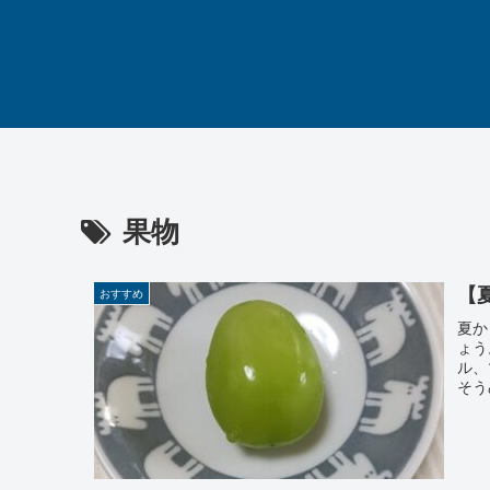
果物
【
おすすめ
夏か
ょう
ル、
そう