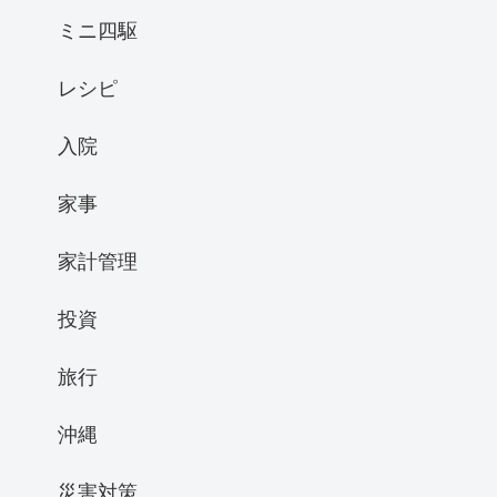
ミニ四駆
レシピ
入院
家事
家計管理
投資
旅行
沖縄
災害対策