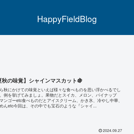
HappyFieldBlog
夏秋の味覚】シャインマスカット🍇
ら秋にかけての味覚といえば様々な食べものを思い浮かべるでし
。例を挙げてみましょ。果物だとスイカ、メロン、パイナップ
マンゴーetc食べものだとアイスクリーム、かき氷、冷やし中華、
めんetc今回は、その中でも宝石のような『シャイ...
2024.09.27