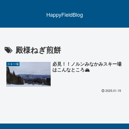
HappyFieldBlog
殿様ねぎ煎餅
必見！！ノルンみなかみスキー場
スキー場
はこんなところ🏔
2025.01.19