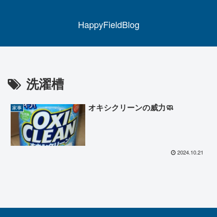
HappyFieldBlog
洗濯槽
オキシクリーンの威力🧼
家事
2024.10.21