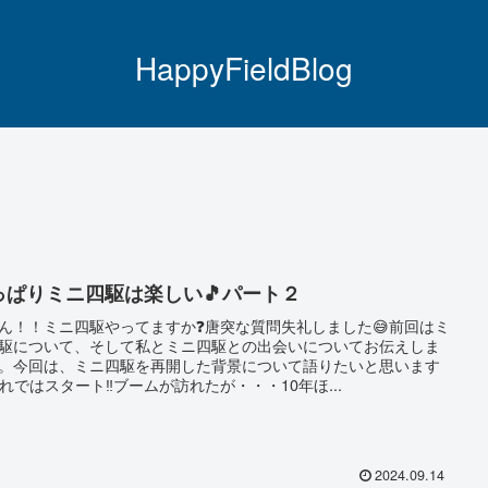
HappyFieldBlog
っぱりミニ四駆は楽しい🎵パート２
ん！！ミニ四駆やってますか❓唐突な質問失礼しました😅前回はミ
駆について、そして私とミニ四駆との出会いについてお伝えしま
。今回は、ミニ四駆を再開した背景について語りたいと思います
それではスタート‼️ブームが訪れたが・・・10年ほ...
2024.09.14