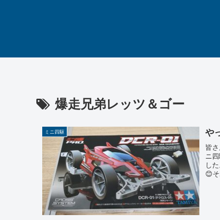
爆走兄弟レッツ＆ゴー
や
ミニ四駆
皆さ
ニ四
した
😊