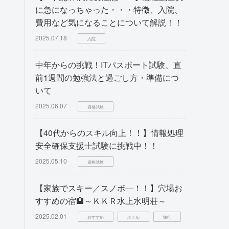
に急になっちゃった・・・特徴、入院、
費用など気になることについて解説！！
2025.07.18
入院
中年からの挑戦！ITパスポート試験、直
前1週間の勉強法と過ごし方・準備につ
いて
2025.06.07
資格試験
【40代からのスキル向上！！】情報処理
安全確保支援士試験に挑戦中！！
2025.05.10
資格試験
【家族でスキー／スノボ―！！】穴場お
すすめの宿🏨～ＫＫＲ水上水明荘～
2025.02.01
おすすめ
ホテル
旅行