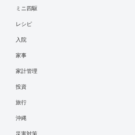
ミニ四駆
レシピ
入院
家事
家計管理
投資
旅行
沖縄
災害対策