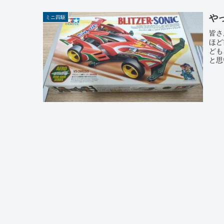
や
ミニ四駆
皆さ
ほど
ども
と思