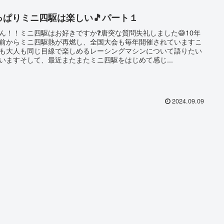
っぱりミニ四駆は楽しい🎵パート１
ん！！ミニ四駆はお好きですか❓唐突な質問失礼しました😅10年
前からミニ四駆熱が再燃し、全国大会も毎年開催されていますこ
も大人も同じ目線で楽しめるレーシングマシンについて語りたい
いますそして、最近またまたミニ四駆をはじめて感じ...
2024.09.09