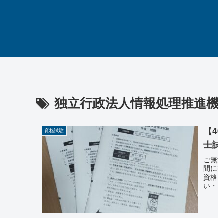
独立行政法人情報処理推進
【
資格試験
士
ご無
間に
資格
い・