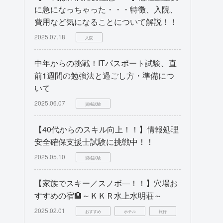
に急になっちゃった・・・特徴、入院、
費用など気になることについて解説！！
2025.07.18
入院
中年からの挑戦！ITパスポート試験、直
前1週間の勉強法と過ごし方・準備につ
いて
2025.06.07
資格試験
【40代からのスキル向上！！】情報処理
安全確保支援士試験に挑戦中！！
2025.05.10
資格試験
【家族でスキー／スノボ―！！】穴場お
すすめの宿🏨～ＫＫＲ水上水明荘～
2025.02.01
おすすめ
ホテル
旅行