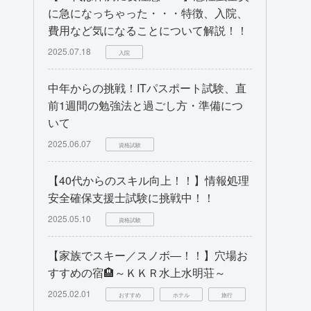
に急になっちゃった・・・特徴、入院、
費用など気になることについて解説！！
2025.07.18
入院
中年からの挑戦！ITパスポート試験、直
前1週間の勉強法と過ごし方・準備につ
いて
2025.06.07
資格試験
【40代からのスキル向上！！】情報処理
安全確保支援士試験に挑戦中！！
2025.05.10
資格試験
【家族でスキー／スノボ―！！】穴場お
すすめの宿🏨～ＫＫＲ水上水明荘～
2025.02.01
おすすめ
ホテル
旅行