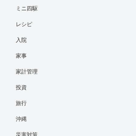
ミニ四駆
レシピ
入院
家事
家計管理
投資
旅行
沖縄
災害対策