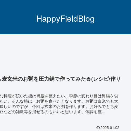
HappyFieldBlog
ち麦玄米のお粥を圧力鍋で作ってみた🍚(レシピ/作り
な料理が続いた後は胃腸を整えたい、季節の変わり目は胃腸を労
たい、そんな時は、お粥を食べたくなります。お粥は白米でも大
味しいのですが、今回は玄米のお粥を作ります。お好みでもち麦
豆などの雑穀等を混ぜるのもいいと思います。体調を整...
2025.01.02