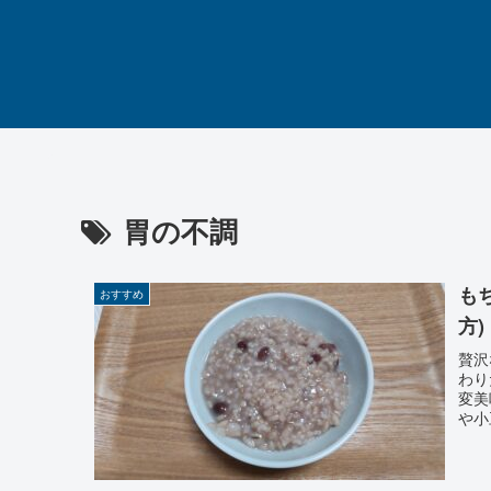
胃の不調
も
おすすめ
方)
贅沢
わり
変美
や小