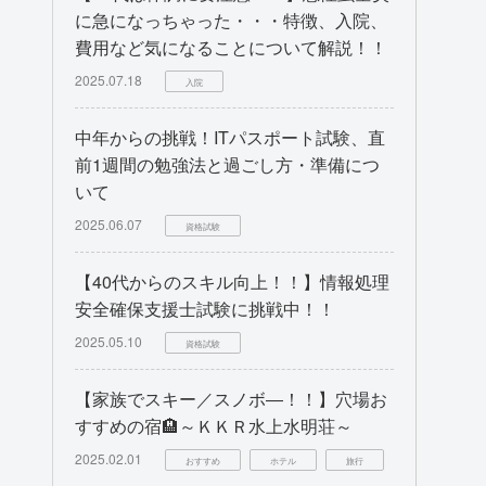
に急になっちゃった・・・特徴、入院、
費用など気になることについて解説！！
2025.07.18
入院
中年からの挑戦！ITパスポート試験、直
前1週間の勉強法と過ごし方・準備につ
いて
2025.06.07
資格試験
【40代からのスキル向上！！】情報処理
安全確保支援士試験に挑戦中！！
2025.05.10
資格試験
【家族でスキー／スノボ―！！】穴場お
すすめの宿🏨～ＫＫＲ水上水明荘～
2025.02.01
おすすめ
ホテル
旅行