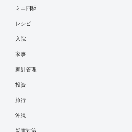
ミニ四駆
レシピ
入院
家事
家計管理
投資
旅行
沖縄
災害対策