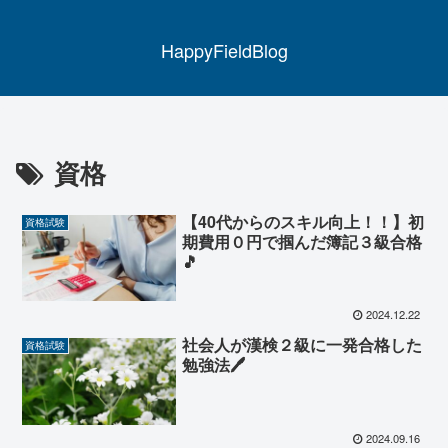
HappyFieldBlog
資格
【40代からのスキル向上！！】初
資格試験
期費用０円で掴んだ簿記３級合格
🎵
2024.12.22
社会人が漢検２級に一発合格した
資格試験
勉強法🖊
2024.09.16