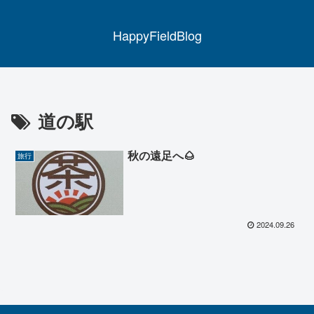
HappyFieldBlog
道の駅
秋の遠足へ🌰
旅行
2024.09.26