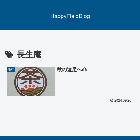
HappyFieldBlog
長生庵
秋の遠足へ🌰
旅行
2024.09.26