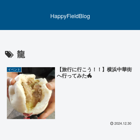
HappyFieldBlog
龍
【旅行に行こう！！】横浜中華街
イベント
へ行ってみた🐲
2024.12.30