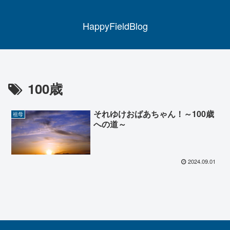
HappyFieldBlog
100歳
それゆけおばあちゃん！～100歳
祖母
への道～
2024.09.01