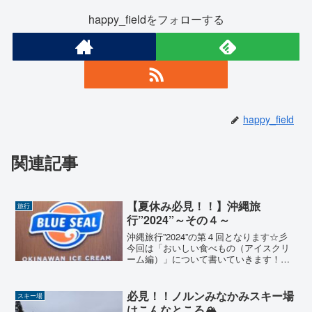
happy_fieldをフォローする
happy_field
関連記事
【夏休み必見！！】沖縄旅
旅行
行”2024”～その４～
沖縄旅行”2024”の第４回となります☆彡
今回は「おいしい食べもの（アイスクリ
ーム編）」について書いていきます！今
回の日程👈「その１」もみてくださいお
すすめの食べもの👈今回もココの続き
（過去の記事も見てね）おすすめの観光
必見！！ノルンみなかみスキー場
スキー場
スポット沖縄のお土産...
はこんなところ🏔