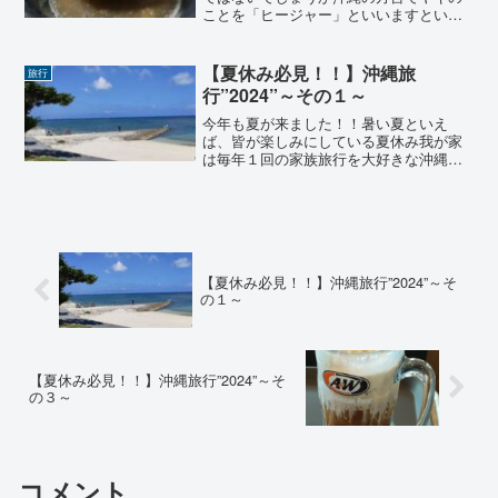
ことを「ヒージャー」といいますという
ことは、ヒージャー汁＝ヤギ汁というこ
とになりますそうです沖縄ではヤギを食
べる習慣がありますまぁ、普通の味噌汁
【夏休み必見！！】沖縄旅
旅行
のように食べるわけでは...
行”2024”～その１～
今年も夏が来ました！！暑い夏といえ
ば、皆が楽しみにしている夏休み我が家
は毎年１回の家族旅行を大好きな沖縄に
出かけることが多いです🛫これからもし
沖縄に行かれるのであれば、本ブログを
参考にしてくださいまた、沖縄にすぐに
行けない方でも、本ブログを...
【夏休み必見！！】沖縄旅行”2024”～そ
の１～
【夏休み必見！！】沖縄旅行”2024”～そ
の３～
コメント