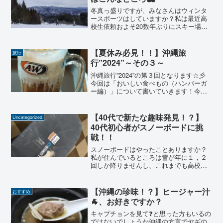
冬真っ盛りですが、みなさんはウィンタ
ースポーツはしていますか？私は最近高
校生依頼およそ20数年ぶりにスキー場へ
行き、初めてのスノボを体験しましたや
っている最中もその後も身体がガタガタ
でしたが、とても良い体験でしたという
【夏休み必見！！】沖縄旅
旅行
ことで、今回はスノボ体...
行”2024”～その３～
沖縄旅行”2024”の第３回となります☆彡
今回は「おいしい食べもの（ハンバーガ
ー編）」について書いていきます！今回
の日程👈「その１」もみてくださいおす
すめの食べもの👈今回もココの続き（過
去の記事も見てね）おすすめの観光スポ
【40代で新たな趣味発見！？】
Uncategorized
ット沖縄のお土産紹...
40代初心者がスノーボードに挑
戦！！
スノーボードはやったことありますか？
私が住んでいるところは雪が年に１，２
回しか降りませんし、これまでも高校の
修学旅行でしかスキーを１回しかやった
ことありませんでしたしかし今回初めて
スノーボード（スノボ）に挑戦すること
【沖縄の珍味！？】ヒージャー汁
おすすめ
になってしまいました😅し...
🐐、お好きですか？
キャプチョンを見て❓と思った方もいるの
ではないでしょうか沖縄の方言でヤギの