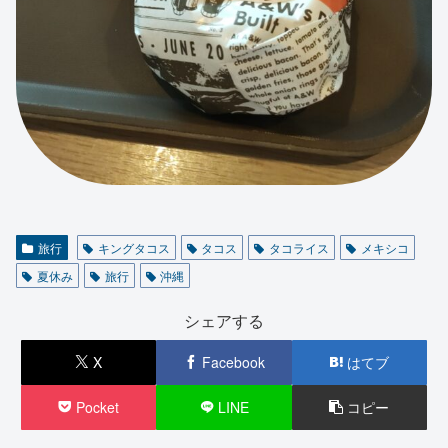
旅行
キングタコス
タコス
タコライス
メキシコ
夏休み
旅行
沖縄
シェアする
X
Facebook
はてブ
Pocket
LINE
コピー