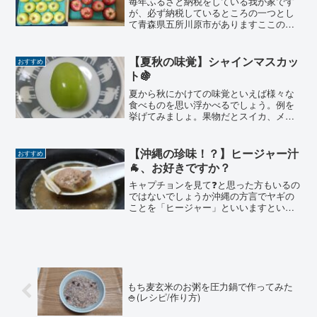
毎年ふるさと納税をしている我が家です
が、必ず納税しているところの一つとし
て青森県五所川原市がありますここのり
んごがとてもおいしいので、全国に広ま
ってほしいふるさと納税です今回は2024
年の冬にゲットした返礼品であるりんご
【夏秋の味覚】シャインマスカッ
おすすめ
についてお話したいと...
ト🍇
夏から秋にかけての味覚といえば様々な
食べものを思い浮かべるでしょう。例を
挙げてみましょ。果物だとスイカ、メロ
ン、パイナップル、マンゴーetc食べもの
だとアイスクリーム、かき氷、冷やし中
華、そうめんetc今回は、その中でも宝石
【沖縄の珍味！？】ヒージャー汁
おすすめ
のような『シャイ...
🐐、お好きですか？
キャプチョンを見て❓と思った方もいるの
ではないでしょうか沖縄の方言でヤギの
ことを「ヒージャー」といいますという
ことは、ヒージャー汁＝ヤギ汁というこ
とになりますそうです沖縄ではヤギを食
べる習慣がありますまぁ、普通の味噌汁
のように食べるわけでは...
もち麦玄米のお粥を圧力鍋で作ってみた
🍚(レシピ/作り方)