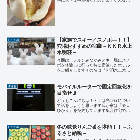
華街に今回いってきました😄その魅力を
お伝えできればと思います。それではス
タートです！！アクセス横浜中華街は横
浜市中区にあります近くに...
【家族でスキー／スノボ―！！】
おすすめ
穴場おすすめの宿🏨～ＫＫＲ水上
水明荘～
今回は、ノルンみなかみスキー場にスノ
ボを体験しに行った時に宿泊したホテル
をご紹介しますその名は『KKR水上水明
荘』です！！一人でも家族で楽しめる宿
です！それではスタートです！！どこに
あるの？JR上越線水上駅から車で北へ5
モバイルルーターで固定回線化を
IT機器
分ほどのところ線路と...
目指せ📡
どうもこんにちは！今回は光回線につい
て話をしようと思います我が家は「楽天
ひかり」を契約しています集合住宅です
が「ファミリータイプ（戸建て）」の契
約しかできないところです金額としては
￥5,280／月（税込み）となっていますこ
冬の味覚りんご🍎を堪能！！～ふ
おすすめ
の金額をもう少し抑...
るさと納税～