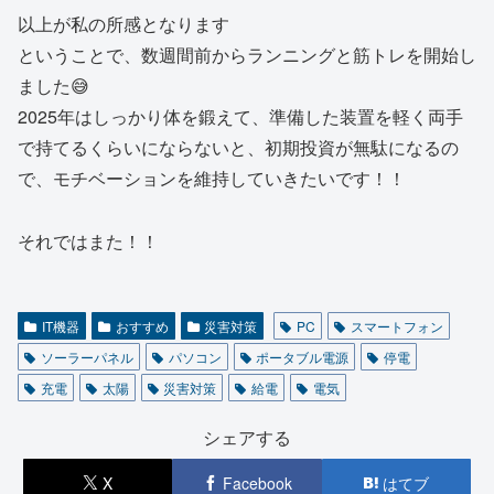
以上が私の所感となります
ということで、数週間前からランニングと筋トレを開始し
ました😅
2025年はしっかり体を鍛えて、準備した装置を軽く両手
で持てるくらいにならないと、初期投資が無駄になるの
で、モチベーションを維持していきたいです！！
それではまた！！
IT機器
おすすめ
災害対策
PC
スマートフォン
ソーラーパネル
パソコン
ポータブル電源
停電
充電
太陽
災害対策
給電
電気
シェアする
X
Facebook
はてブ