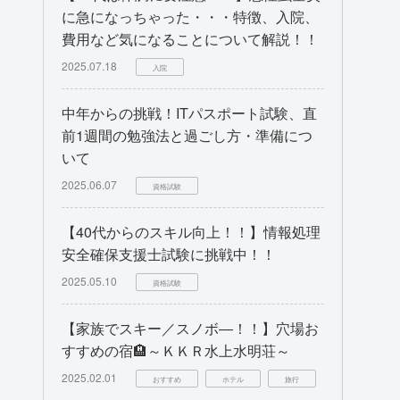
に急になっちゃった・・・特徴、入院、
費用など気になることについて解説！！
2025.07.18
入院
中年からの挑戦！ITパスポート試験、直
前1週間の勉強法と過ごし方・準備につ
いて
2025.06.07
資格試験
【40代からのスキル向上！！】情報処理
安全確保支援士試験に挑戦中！！
2025.05.10
資格試験
【家族でスキー／スノボ―！！】穴場お
すすめの宿🏨～ＫＫＲ水上水明荘～
2025.02.01
おすすめ
ホテル
旅行