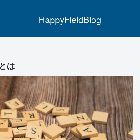
HappyFieldBlog
Iとは