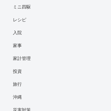
ミニ四駆
レシピ
入院
家事
家計管理
投資
旅行
沖縄
災害対策